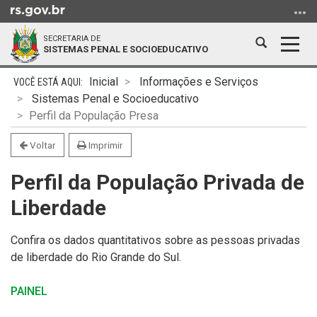
Ir
para
SECRETARIA DE
o
Abrir
Alter
SISTEMAS PENAL E SOCIOEDUCATIVO
conteúdo
a
a
Ir
Início
busca
nave
Inicial
Informações e Serviços
para
do
Sistemas Penal e Socioeducativo
o
conteúdo
Perfil da População Presa
menu
Ir
Voltar
Imprimir
para
Perfil da População Privada de
a
busca
Liberdade
Confira os dados quantitativos sobre as pessoas privadas
de liberdade do Rio Grande do Sul.
PAINEL